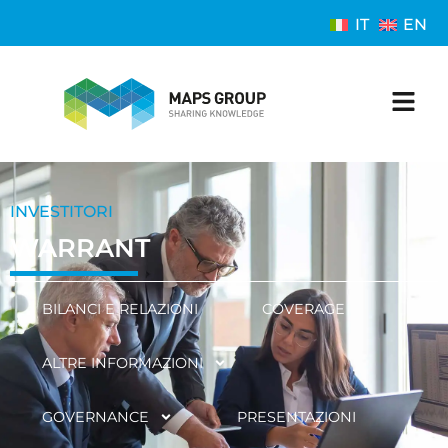
IT
EN
INVESTITORI
WARRANT
BILANCI E RELAZIONI
COVERAGE
ALTRE INFORMAZIONI
GOVERNANCE
PRESENTAZIONI