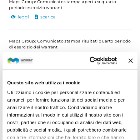
Maps Group: Comunicato stampa apertura quarto
periodo esercizio warrant
leggi
scarica
Maps Group: Comunicato stampa risultati quarto periodo
di esercizio dei warrant
leggi
scarica
Questo sito web utilizza i cookie
Terzo periodo di esercizio warrant 2019-2024
Utilizziamo i cookie per personalizzare contenuti ed
– 21-31 ottobre 2020
annunci, per fornire funzionalità dei social media e per
analizzare il nostro traffico. Condividiamo inoltre
informazioni sul modo in cui utilizzi il nostro sito con i
Maps Group: Comunicato stampa sospensione periodo
esercizio warrant
nostri partner che si occupano di analisi dei dati web,
leggi
scarica
pubblicità e social media, i quali potrebbero combinarle
con altre informazioni che hai fornito loro o che hanno