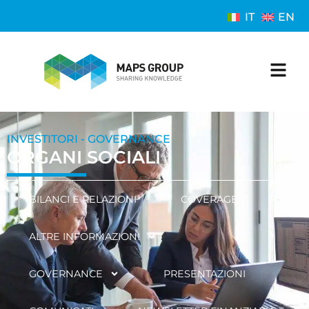
IT
EN
INVESTITORI - GOVERNANCE
ORGANI SOCIALI
BILANCI E RELAZIONI
COVERAGE
ALTRE INFORMAZIONI
GOVERNANCE
PRESENTAZIONI