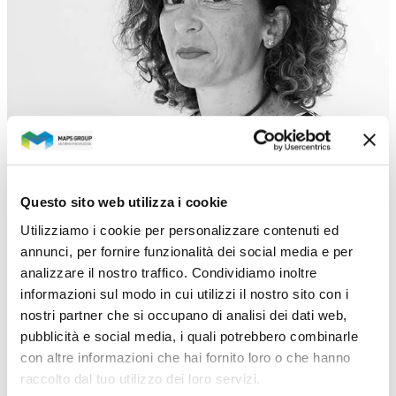
Questo sito web utilizza i cookie
ROSA GRIMALDI
Utilizziamo i cookie per personalizzare contenuti ed
Consigliere indipendente
CV
annunci, per fornire funzionalità dei social media e per
analizzare il nostro traffico. Condividiamo inoltre
informazioni sul modo in cui utilizzi il nostro sito con i
nostri partner che si occupano di analisi dei dati web,
pubblicità e social media, i quali potrebbero combinarle
Collegio Sindacale
con altre informazioni che hai fornito loro o che hanno
raccolto dal tuo utilizzo dei loro servizi.
Il Collegio Sindacale, nominato dall’assemblea del 24