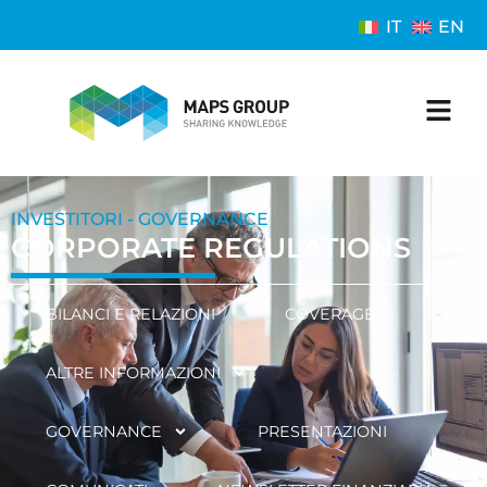
IT
EN
INVESTITORI - GOVERNANCE
CORPORATE REGULATIONS
BILANCI E RELAZIONI
COVERAGE
ALTRE INFORMAZIONI
GOVERNANCE
PRESENTAZIONI