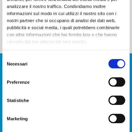
Dichiaro di aver letto e compreso la
Privacy
analizzare il nostro traffico. Condividiamo inoltre
Policy
.
informazioni sul modo in cui utilizzi il nostro sito con i
nostri partner che si occupano di analisi dei dati web,
pubblicità e social media, i quali potrebbero combinarle
INVIA MESSAGGIO
con altre informazioni che hai fornito loro o che hanno
raccolto dal tuo utilizzo dei loro servizi.
Selezione
ISCRIVITI ALLA NEWSLETTER
Necessari
del
FINANZIARIA
consenso
Preferenze
Statistiche
Marketing