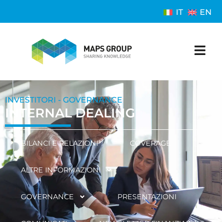
IT
EN
INVESTITORI - GOVERNANCE
INTERNAL DEALING
BILANCI E RELAZIONI
COVERAGE
ALTRE INFORMAZIONI
GOVERNANCE
PRESENTAZIONI