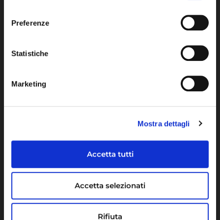
Healthcare
consenso
Energy
Preferenze
Altri mercati
Statistiche
Lavora con noi
Marketing
Posizioni aperte
Maps Habitat
Mostra dettagli
cv@mapsgroup.it
Accetta tutti
Contatti
Accetta selezionati
+39 0521 052300
Rifiuta
marketing@mapsgroup.it