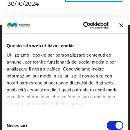
30/10/2024
Maps Group
Questo sito web utilizza i cookie
Utilizziamo i cookie per personalizzare contenuti ed
Il Gruppo
annunci, per fornire funzionalità dei social media e per
analizzare il nostro traffico. Condividiamo inoltre
La nostra storia
informazioni sul modo in cui utilizzi il nostro sito con i
nostri partner che si occupano di analisi dei dati web,
Operare innovando
pubblicità e social media, i quali potrebbero combinarle
con altre informazioni che hai fornito loro o che hanno
News
raccolto dal tuo utilizzo dei loro servizi.
Mercati
Selezione
Necessari
del