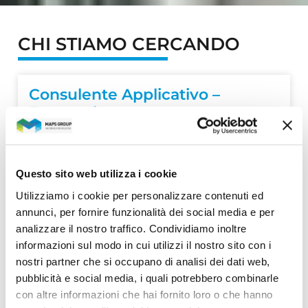
CHI STIAMO CERCANDO
Consulente Applicativo –
Esperto buste paga
Azienda: Iasi S.r.l.
Sede: Bari
Cerchiamo un Consulente Applicativo in
presidio presso gli uffici di un nostro
Questo sito web utilizza i cookie
importante cliente di Bari con conoscenza
Utilizziamo i cookie per personalizzare contenuti ed
dei processi Payroll e gestione risorse umane
annunci, per fornire funzionalità dei social media e per
VAI ALL'OFFERTA
analizzare il nostro traffico. Condividiamo inoltre
31 Luglio 2026
informazioni sul modo in cui utilizzi il nostro sito con i
nostri partner che si occupano di analisi dei dati web,
pubblicità e social media, i quali potrebbero combinarle
con altre informazioni che hai fornito loro o che hanno