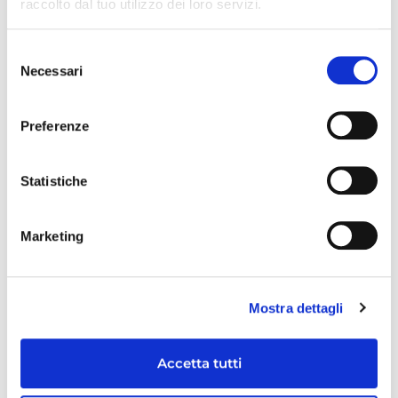
raccolto dal tuo utilizzo dei loro servizi.
Selezione
Necessari
del
consenso
Front End Developer
Preferenze
Azienda: Maps Healthcare S.p.A
Sede: Parma
cerchiamo una figura di Front End Developer
per unirsi al nostro team dedicato alla messa
Statistiche
a punto di soluzioni digitali healthcare.
VAI ALL'OFFERTA
Marketing
22 Luglio 2026
Mostra dettagli
Accetta tutti