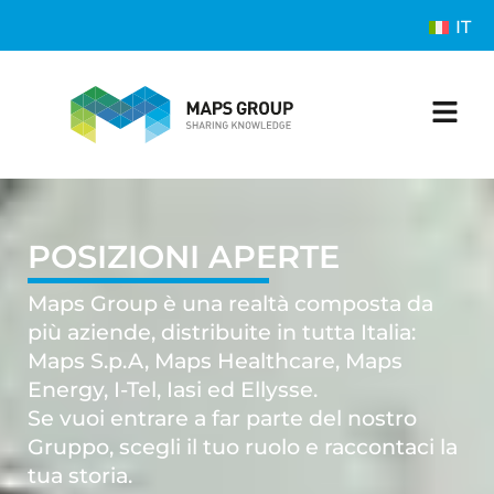
IT
POSIZIONI APERTE
Maps Group è una realtà composta da
più aziende, distribuite in tutta Italia:
Maps S.p.A, Maps Healthcare, Maps
Energy, I-Tel, Iasi ed Ellysse.
Se vuoi entrare a far parte del nostro
Gruppo, scegli il tuo ruolo e raccontaci la
tua storia.