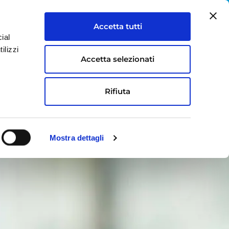
IT
EN
Accetta tutti
ial
S
LAVORA CON NOI
CONTATTI
ilizzi
Accetta selezionati
Rifiuta
Mostra dettagli