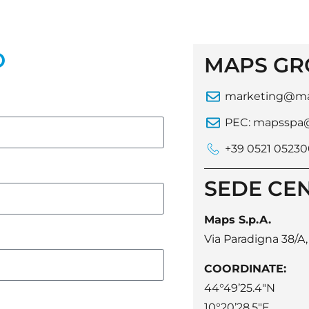
O
MAPS GR
marketing@ma
PEC: mapsspa@a
+39 0521 0523
SEDE CE
Maps S.p.A.
Via Paradigna 38/A
COORDINATE:
44°49’25.4″N
10°20’28.5″E