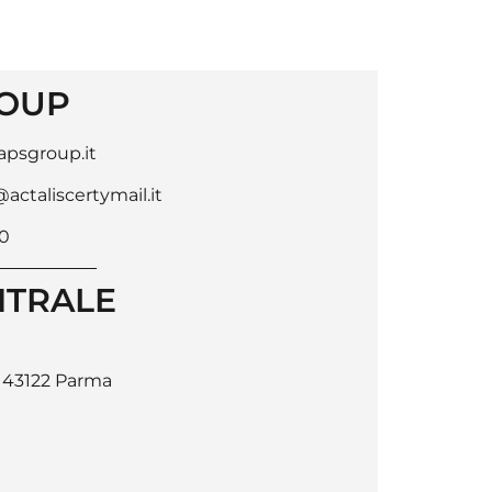
OUP
psgroup.it
ctaliscertymail.it
00
NTRALE
, 43122 Parma