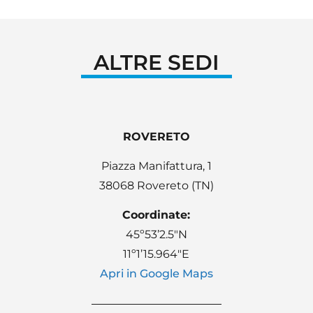
ALTRE SEDI
ROVERETO
Piazza Manifattura, 1
38068 Rovereto (TN)
Coordinate:
45º53’2.5″N
11º1’15.964″E
Apri in Google Maps