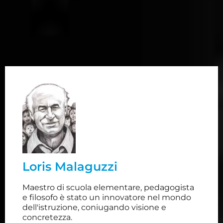
Loris Malaguzzi
Ha sperimentato nuove metodologie di
insegnamento e aperto strutture in aree
Loris Malaguzzi
periferiche ed economicamente depresse. Il suo
approccio didattico ha sempre privilegiato la
Maestro di scuola elementare, pedagogista
libertà del bambino e il valore della conoscenza.
e filosofo è stato un innovatore nel mondo
dell'istruzione, coniugando visione e
concretezza.