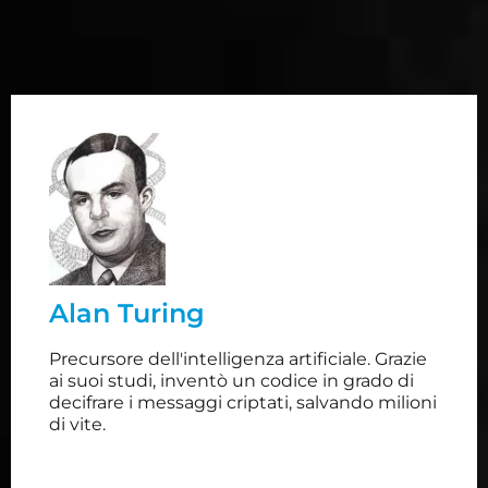
Alan Turing
Considerato uno dei più grandi matematici del
XX secolo, Turing ha dato un impulso decisivo allo
sviluppo dell'informatica, grazie alla
formalizzazione del concetto di funzione
Alan Turing
calcolabile tramite un modello astratto di
macchina calcolatrice. Fornì un contributo
Precursore dell'intelligenza artificiale. Grazie
decisivo come crittografo all'interpretazione dei
ai suoi studi, inventò un codice in grado di
messaggi cifrati.
decifrare i messaggi criptati, salvando milioni
di vite.