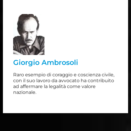
Giorgio Ambrosoli
Avvocato milanese, fu assassinato da un sicario
ingaggiato dal banchiere Michele Sidona, sulle
cui attività illegali stava indagando, nell'ambito
dell'incarico di Commissario liquidatore della
Giorgio Ambrosoli
Banca Privata Italiana. Nonostante le forti
pressioni politiche e le minacce, Ambrosoli,
Raro esempio di coraggio e coscienza civile,
consapevole dei rischi che correva, portò a
con il suo lavoro da avvocato ha contribuito
temine l'inchiesta.
ad affermare la legalità come valore
nazionale.