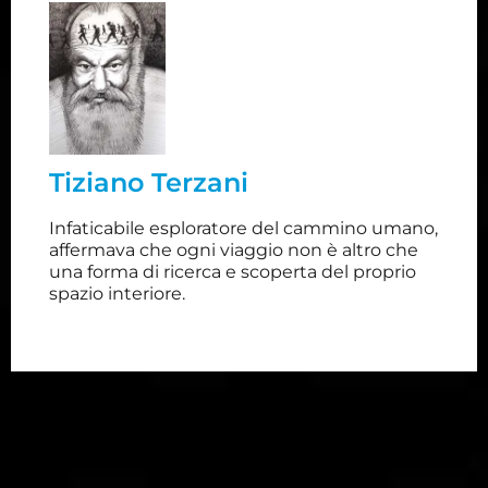
Tiziano Terzani
Giornalista e scrittore, ha iniziato la sua carriera di
poi al
Olivetti
infaticabile viaggiatore prima all'
Profondo
Der Spiegel.
settimanale tedesco
Tiziano Terzani
conoscitore dell'Asia, appassionato studioso delle
civiltà orientali, Terzani ha sempre cercato di
Infaticabile esploratore del cammino umano,
coniugare il suo interesse per le dinamiche
affermava che ogni viaggio non è altro che
sociali con la ricerca filosofica e religiosa.
una forma di ricerca e scoperta del proprio
spazio interiore.