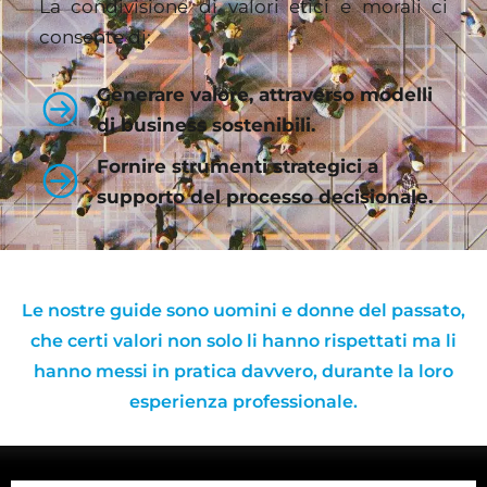
La condivisione di valori etici e morali ci
consente di:
Generare valore, attraverso modelli
di business sostenibili.
Fornire strumenti strategici a
supporto del processo decisionale.
Le nostre guide sono uomini e donne del passato,
che certi valori non solo li hanno rispettati ma li
hanno messi in pratica davvero, durante la loro
esperienza professionale.