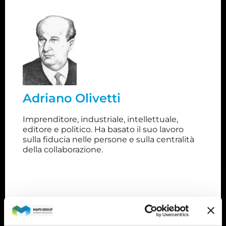
Adriano Olivetti
Olivetti si è sempre distinto per l'originalità e
l'innovazione del suo progetto industriale che
voleva coniugare profitto aziendale con etica del
lavoro. Ha reso la sua azienda leader mondiale
Adriano Olivetti
nel settore dei prodotti da ufficio, costituendo un
modello di organizzazione del lavoro capace di
Imprenditore, industriale, intellettuale,
conciliare efficienza, solidarietà e fedeltà
editore e politico. Ha basato il suo lavoro
collettiva.
sulla fiducia nelle persone e sulla centralità
della collaborazione.