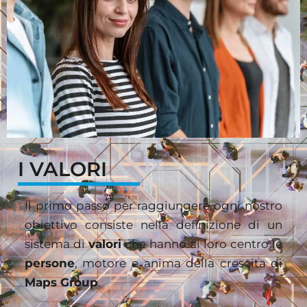
I VALORI
Il primo passo per raggiungere ogni nostro
obiettivo consiste nella definizione di un
sistema di
valori
che hanno al loro centro le
persone
, motore e anima della crescita di
Maps Group
.