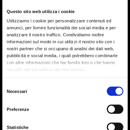
Italo Calvino
Questo sito web utilizza i cookie
Scrittore e intellettuale di esemplare impegno
Utilizziamo i cookie per personalizzare contenuti ed
civile, culturale e politico, è stata una delle voci
più originali e innovative della letteratura
annunci, per fornire funzionalità dei social media e per
europea. Curioso, ironico, razionalista con
Italo Calvino
analizzare il nostro traffico. Condividiamo inoltre
fantasia, ha manifestato per le scienze e la
informazioni sul modo in cui utilizzi il nostro sito con i
tecnologia un interesse che costituisce un
Interprete del presente, ha analizzato la
nostri partner che si occupano di analisi dei dati web,
modello unico nel panorama della cultura
realtà con senso critico e ha fornito spunti di
pubblicità e social media, i quali potrebbero combinarle
italiana.
riflessione per comprendere il futuro e
con altre informazioni che hai fornito loro o che hanno
affrontare la nuova era tecnologica.
raccolto dal tuo utilizzo dei loro servizi.
Selezione
Necessari
del
consenso
Preferenze
Statistiche