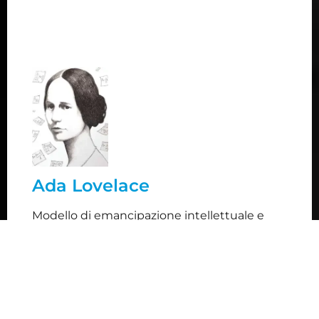
Ada Lovalace
Figlia legittima del celebre poeta Byron, è
considerata la prima programmatrice della storia
per il lavoro fatto assieme a Charles Babbage
sulla macchina analitica. In un'epoca in cui alle
Ada Lovelace
donne era riservato un ruolo marginale e
secondario, è stata una paladina
Modello di emancipazione intellettuale e
dell'emancipazione, nonché una pioniera
tecnica, ha dato il nome ad un linguaggio di
dell'informatica.
programmazione, che garantisce alti livelli di
sicurezza.