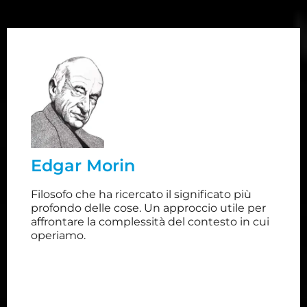
Edgar Morin
Filosofo, sociologo, appassionato studioso della
modernità. Morin è una delle voci più influenti ed
innovative del panorama culturale mondiale. Non
Edgar Morin
a caso il suo approccio trasversale e
multidisciplinare alla conoscenza è stato recepito
Filosofo che ha ricercato il significato più
anche dai sistemi scolastici ed educativi di tutta
profondo delle cose. Un approccio utile per
Europa.
affrontare la complessità del contesto in cui
operiamo.