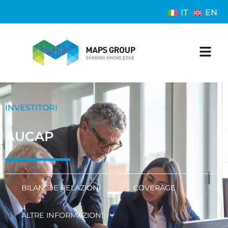
IT
EN
INVESTITORI
AUCAP
BILANCI E RELAZIONI
COVERAGE
ALTRE INFORMAZIONI