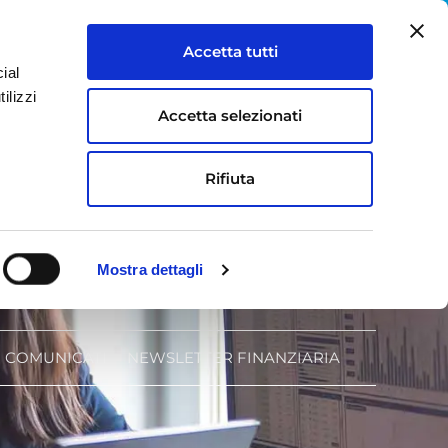
IT
EN
Accetta tutti
ial
S
LAVORA CON NOI
CONTATTI
ilizzi
Accetta selezionati
Rifiuta
Mostra dettagli
COMUNICATI
NEWSLETTER FINANZIARIA