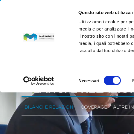
Questo sito web utilizza i
Utilizziamo i cookie per pe
MAPS GROUP
media e per analizzare il n
il nostro sito con i nostri 
media, i quali potrebbero c
raccolto dal tuo utilizzo dei
Selezione
INVESTITORI
Necessari
del
BILANCI E RELAZIO
consenso
BILANCI E RELAZIONI
COVERAGE
ALTRE I