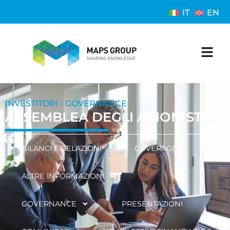
IT
EN
INVESTITORI - GOVERNANCE
ASSEMBLEA DEGLI AZIONISTI
BILANCI E RELAZIONI
COVERAGE
ALTRE INFORMAZIONI
GOVERNANCE
PRESENTAZIONI