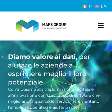
IT
EN
Diamo valore ai dati
, per
aiutare le aziende a
esprimere meglio il loro
potenziale
Contribuiamo alla trasformazione digitale e
all’innovazione con lo sviluppo di software che
migliorano la qualità dei servizi, incrementano
l’efficienza operativa e aiutano i clienti a