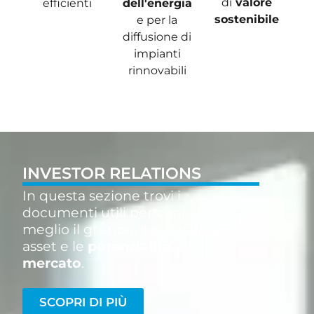
di
valore
efficienti
dell'energia
sostenibile
e per la
diffusione di
impianti
rinnovabili
INVESTOR RELATIONS​
In questa sezione trovi i
documenti utili per conoscere
meglio il gruppo, il suo
valore
, gli
asset e le
potenzialità
di
mercato
.
SCOPRI DI PIÙ