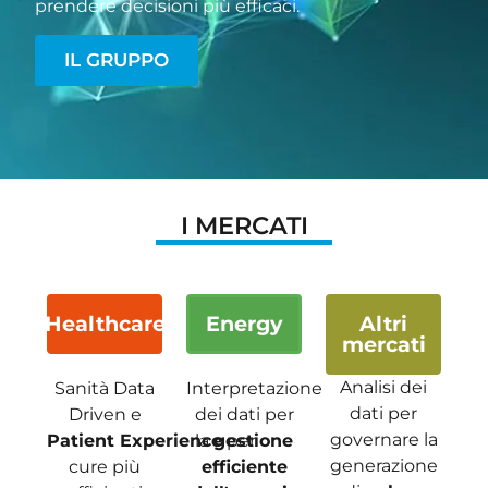
prendere decisioni più efficaci.
IL GRUPPO
I MERCATI
Healthcare
Energy
Altri
mercati
Analisi dei
Sanità Data
Interpretazione
dati per
Driven e
dei dati per
governare la
Patient Experience
la
gestione
per
generazione
cure più
efficiente