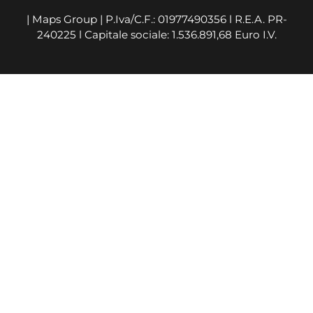
| Maps Group | P.Iva/C.F.: 01977490356 l R.E.A. PR-
240225 l Capitale sociale: 1.536.891,68 Euro I.V.