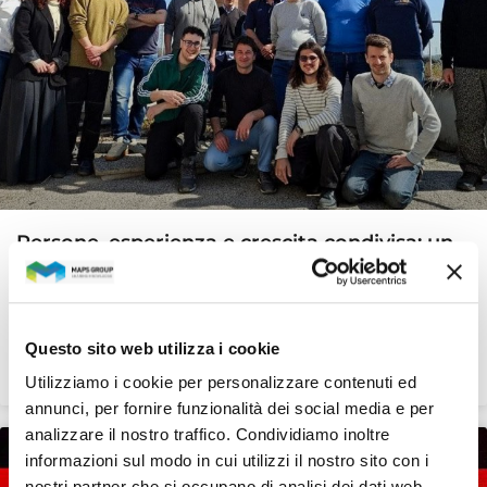
Persone, esperienza e crescita condivisa: un
anno insieme a Ellysse
Un percorso verso una cultura aziendale fatta di
collaborazione, fiducia e voglia di crescere insieme
Questo sito web utilizza i cookie
Utilizziamo i cookie per personalizzare contenuti ed
LEGGI TUTTO »
annunci, per fornire funzionalità dei social media e per
analizzare il nostro traffico. Condividiamo inoltre
informazioni sul modo in cui utilizzi il nostro sito con i
RISORSE UMANE E WELFARE
nostri partner che si occupano di analisi dei dati web,