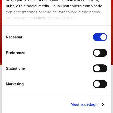
pubblicità e social media, i quali potrebbero combinarle
con altre informazioni che hai fornito loro o che hanno
raccolto dal tuo utilizzo dei loro servizi.
Selezione
Necessari
del
consenso
Preferenze
Statistiche
Maps Group ottiene da Generali il Welfare
Champion 2024
Marketing
La giuria ha ritenuto che Maps Habitat, che punta a
conciliare lavoro e vita familiare dei dipendenti, sia
una misura concreta per il benessere dei lavoratori
Mostra dettagli
LEGGI TUTTO »