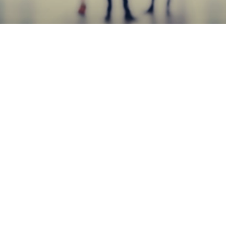
Servizi digitali innovativi nella sanità: Maps
Group investe su Artexe
Maps Group entra nel capitale della società Artexe,
specializzata nella gestione dell’accoglienza e delle
attese delle strutture sanitarie
LEGGI TUTTO »