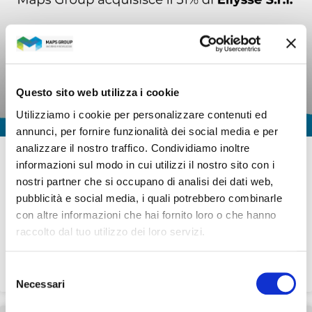
Questo sito web utilizza i cookie
Utilizziamo i cookie per personalizzare contenuti ed
annunci, per fornire funzionalità dei social media e per
analizzare il nostro traffico. Condividiamo inoltre
Maps Group acquisisce Ellysse S.r.l.: cresce
informazioni sul modo in cui utilizzi il nostro sito con i
l’offerta di soluzioni digitali per la sanità e
nostri partner che si occupano di analisi dei dati web,
l’assistenza virtuale
pubblicità e social media, i quali potrebbero combinarle
L’integrazione delle funzionalità avanzate di Ellysse
con altre informazioni che hai fornito loro o che hanno
permetterà di offrire soluzioni ancora più efficaci e
raccolto dal tuo utilizzo dei loro servizi.
personalizzate
Selezione
LEGGI TUTTO »
Necessari
del
consenso