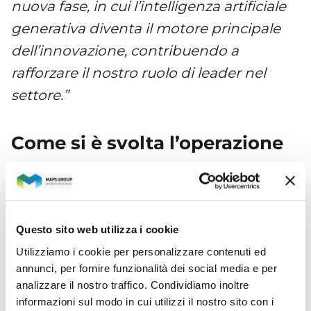
nuova fase, in cui l’intelligenza artificiale
generativa diventa il motore principale
dell’innovazione, contribuendo a
rafforzare il nostro ruolo di leader nel
settore.”
Come si è svolta l’operazione
L’accordo prevede l’acquisto del 51% del
capitale sociale di Ellysse
dagli attuali
soci
per un prezzo complessivo di
Questo sito web utilizza i cookie
1.658.306 euro,
calcolato sulla base del
Utilizziamo i cookie per personalizzare contenuti ed
bilancio al 31 dicembre 2024 e della
annunci, per fornire funzionalità dei social media e per
Posizione Finanziaria Netta al 28 febbraio
analizzare il nostro traffico. Condividiamo inoltre
informazioni sul modo in cui utilizzi il nostro sito con i
2025. L’importo sarà corrisposto da Maps