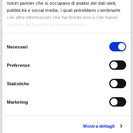
nostri partner che si occupano di analisi dei dati web,
Group al Closing, utilizzando fondi
pubblicità e social media, i quali potrebbero combinarle
immediatamente disponibili.
con altre informazioni che hai fornito loro o che hanno
raccolto dal tuo utilizzo dei loro servizi.
Selezione
Rassegna Stampa
Necessari
del
consenso
Italiano
Preferenze
Finanza Repubblica
Statistiche
Finanza La Stampa
Websim
Marketing
Teleborsa
Venti di Economia
Mostra dettagli
Risparmio Tiscali – Finanza