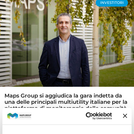
INVESTITORI
Maps Group si aggiudica la gara indetta da
una delle principali multiutility italiane per la
piattaforma di monitoraggio delle comunità
energetiche rinnovabili
Maps Group si è aggiudicata la gara indetta da una
delle più grandi multiutility italiane per la