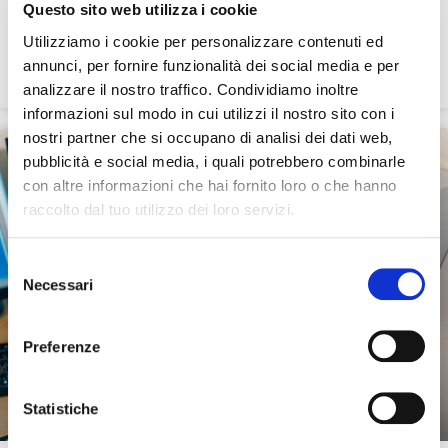
Questo sito web utilizza i cookie
piattaforma di monitoraggio dei flussi energetici
delle CER
Utilizziamo i cookie per personalizzare contenuti ed
annunci, per fornire funzionalità dei social media e per
LEGGI TUTTO »
analizzare il nostro traffico. Condividiamo inoltre
informazioni sul modo in cui utilizzi il nostro sito con i
nostri partner che si occupano di analisi dei dati web,
INVESTITORI
pubblicità e social media, i quali potrebbero combinarle
con altre informazioni che hai fornito loro o che hanno
raccolto dal tuo utilizzo dei loro servizi.
Selezione
Necessari
del
consenso
Preferenze
Statistiche