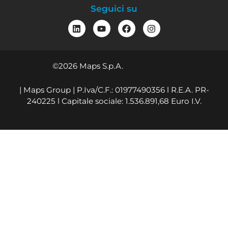
Seguici su
©2026 Maps S.p.A.
| Maps Group | P.Iva/C.F.: 01977490356 l R.E.A. PR-
240225 l Capitale sociale: 1.536.891,68 Euro I.V.