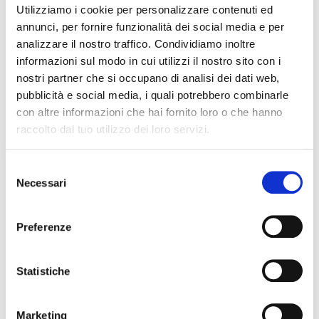
Utilizziamo i cookie per personalizzare contenuti ed
annunci, per fornire funzionalità dei social media e per
analizzare il nostro traffico. Condividiamo inoltre
informazioni sul modo in cui utilizzi il nostro sito con i
nostri partner che si occupano di analisi dei dati web,
pubblicità e social media, i quali potrebbero combinarle
Persone, esperienza e crescita
con altre informazioni che hai fornito loro o che hanno
condivisa: un anno insieme a Ellysse
raccolto dal tuo utilizzo dei loro servizi.
Selezione
Necessari
del
consenso
Preferenze
Statistiche
Marketing