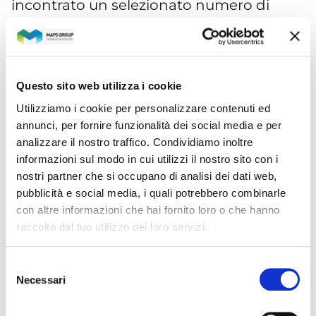
incontrato un selezionato numero di
investitori professionali e istituzionali
(circa 20) in one to one a Parigi e group
meeting a Londra.
Questo sito web utilizza i cookie
Scopi degli incontri è stato quello di
Utilizziamo i cookie per personalizzare contenuti ed
annunci, per fornire funzionalità dei social media e per
presentare Maps Group come solida e
analizzare il nostro traffico. Condividiamo inoltre
innovativa realtà imprenditoriale nel
informazioni sul modo in cui utilizzi il nostro sito con i
settore della Digital Transformation
nostri partner che si occupano di analisi dei dati web,
pubblicità e social media, i quali potrebbero combinarle
e generare così interesse ad investire
con altre informazioni che hai fornito loro o che hanno
nel titolo.
raccolto dal tuo utilizzo dei loro servizi.
Tutto questo non solo nell’ottica di
Selezione
cercare nuovi capitali per finanziare i
Necessari
del
suoi piani di sviluppo
ma anche per
consenso