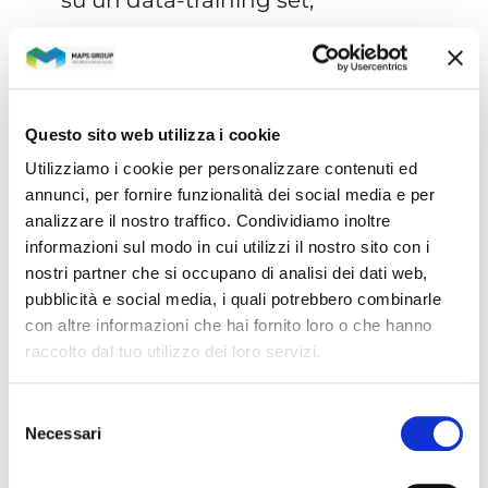
su un data-training set;
della Customer experience
,
focalizzata su Social-login, la
profilazione utenti – basata anche su
Questo sito web utilizza i cookie
dati social – e il customer
Utilizziamo i cookie per personalizzare contenuti ed
engagement su meccanismi di
annunci, per fornire funzionalità dei social media e per
rewarding e gamification.
analizzare il nostro traffico. Condividiamo inoltre
informazioni sul modo in cui utilizzi il nostro sito con i
nostri partner che si occupano di analisi dei dati web,
pubblicità e social media, i quali potrebbero combinarle
Persona, prevenzione,
con altre informazioni che hai fornito loro o che hanno
monitoraggio
raccolto dal tuo utilizzo dei loro servizi.
La prima “call for ideas” del 2019 è
Selezione
focalizzata sugli ecosistemi Persona,
Necessari
del
Mobilità, Casa e Azienda
Connessa
, per
consenso