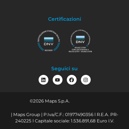
Certificazioni
Seguici su
©2026 Maps S.p.A.
| Maps Group | P.Iva/C.F.: 01977490356 l R.E.A. PR-
240225 l Capitale sociale: 1.536.891,68 Euro I.V.