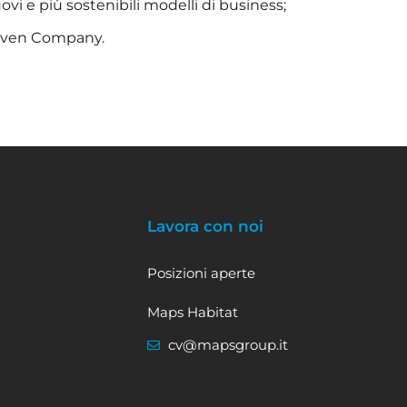
ovi e più sostenibili modelli di business;
riven Company.
Lavora con noi
Posizioni aperte
Maps Habitat
cv@mapsgroup.it