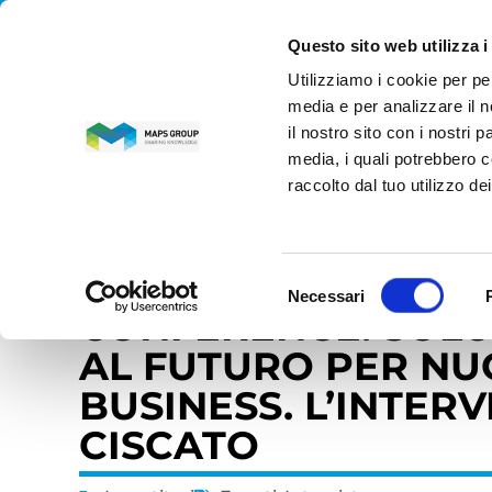
Questo sito web utilizza i
Utilizziamo i cookie per pe
MAPS GROUP
media e per analizzare il n
il nostro sito con i nostri 
media, i quali potrebbero c
Home
»
News
»
Investitori
»
Maps Group all’AIM Italia 
raccolto dal tuo utilizzo dei
18 giugno 2021
MAPS GROUP ALL’AI
Selezione
Necessari
del
CONFERENCE: SOLU
consenso
AL FUTURO PER NU
BUSINESS. L’INTER
CISCATO