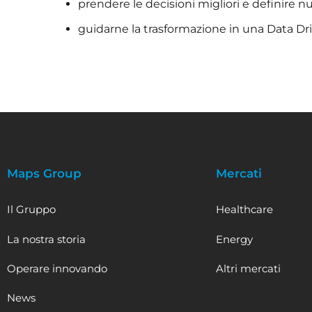
prendere le decisioni migliori e definire nu
guidarne la trasformazione in una Data D
Maps Group
Mercati
Il Gruppo
Healthcare
La nostra storia
Energy
Operare innovando
Altri mercati
News