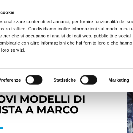
 cookie
rsonalizzare contenuti ed annunci, per fornire funzionalità dei soc
MERCATI
INVESTITORI
SOSTENIBILITÀ
NEW
ostro traffico. Condividiamo inoltre informazioni sul modo in cui ut
partner che si occupano di analisi dei dati web, pubblicità e social
ombinarle con altre informazioni che hai fornito loro o che hanno
Conference: soluzioni improntate al futuro per nuovi modelli di 
 loro servizi.
M ITALIA
Preferenze
Statistiche
Marketing
ZIONI IMPRONTATE
OVI MODELLI DI
VISTA A MARCO