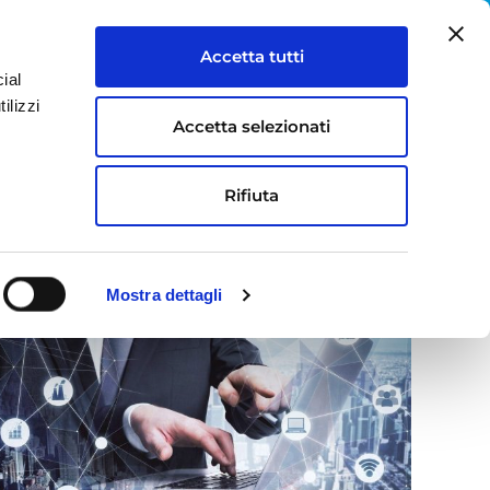
IT
EN
Accetta tutti
ial
S
LAVORA CON NOI
CONTATTI
ilizzi
Accetta selezionati
business. L’intervista a Marco Ciscato
Rifiuta
Mostra dettagli