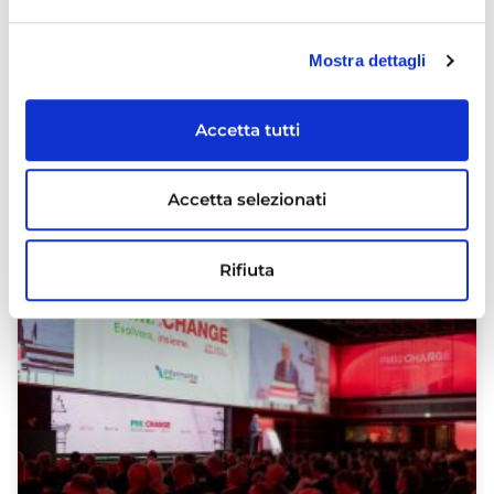
Tutte le news
Mostra dettagli
Investitori
Responsabilità sociale e ambientale
Accetta tutti
Risorse umane e welfare
Ricerca e sviluppo
Accetta selezionati
ARTICOLI RECENTI
Rifiuta