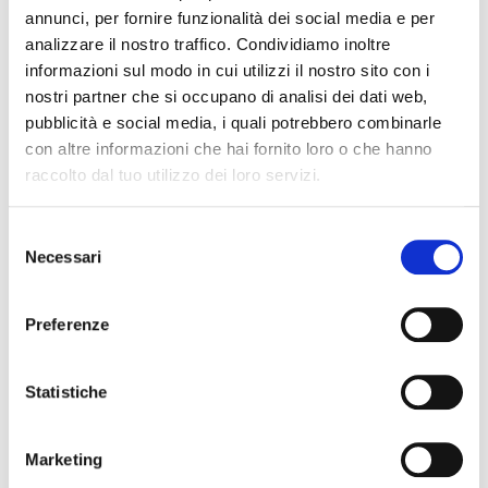
Il 1° marzo, inoltre, in occasione
annunci, per fornire funzionalità dei social media e per
dell’Osservatorio sulle Comunità
analizzare il nostro traffico. Condividiamo inoltre
Energetiche di ENEA,
Maurizio Ferraris
–
informazioni sul modo in cui utilizzi il nostro sito con i
nostri partner che si occupano di analisi dei dati web,
Sales Manager Energy di Maps Group –
pubblicità e social media, i quali potrebbero combinarle
interverrà alla tavola rotonda sulle
con altre informazioni che hai fornito loro o che hanno
politiche regionali e sul ruolo dei dati
raccolto dal tuo utilizzo dei loro servizi.
in questa nuova sfida energetica e
Selezione
gestionale con importanti ricadute
Necessari
del
ambientali, economiche e sociali.
consenso
Preferenze
Vi aspettiamo a KEY – The Energy
Transition Expo,
presso il Padiglione B3,
Statistiche
stand 010
.
Marketing