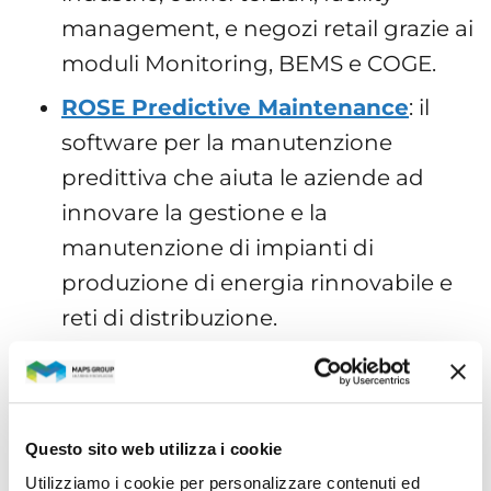
management, e negozi retail grazie ai
moduli Monitoring, BEMS e COGE.
ROSE Predictive Maintenance
: il
software per la manutenzione
predittiva che aiuta le aziende ad
innovare la gestione e la
manutenzione di impianti di
produzione di energia rinnovabile e
reti di distribuzione.
Sarà un’occasione unica per conoscere
dal vivo le potenzialità delle soluzioni
Maps Energy.
Questo sito web utilizza i cookie
Utilizziamo i cookie per personalizzare contenuti ed