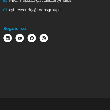
PEC: mapsspa@actaliscertymail.it
cybersecurity@mapsgroup.it
Seguici su