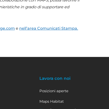
collaborazione con MAPS, possa favorire il
nieristiche in grado di supportare ed
age.com
e
nell’area Comunicati Stampa.
Lavora con noi
Posizioni aperte
Maps Habitat