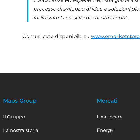
conoscenze ed esperienze, nata grazie alla 
processo di sviluppo di idee e soluzioni pio
indirizzare la crescita dei nostri clienti”.
Comunicato disponibile su
www.emarketstor
Maps Group
Mercati
Il Gruppo
Healthcare
La nostra storia
Energy