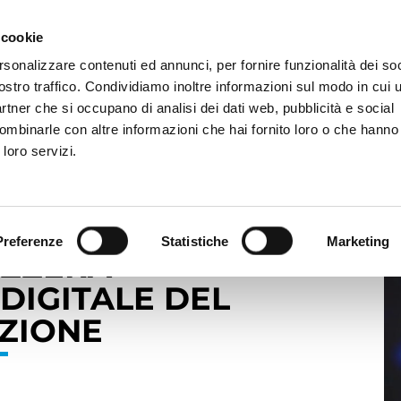
 cookie
rsonalizzare contenuti ed annunci, per fornire funzionalità dei soc
MERCATI
INVESTITORI
SOSTENIBILITÀ
NEW
ostro traffico. Condividiamo inoltre informazioni sul modo in cui ut
partner che si occupano di analisi dei dati web, pubblicità e social
ombinarle con altre informazioni che hai fornito loro o che hanno
ino: Maps Group realizzerà l’infrastruttura digitale del sistema d
 loro servizi.
ANA DI TORINO:
Preferenze
Statistiche
Marketing
IZZERÀ
DIGITALE DEL
AZIONE