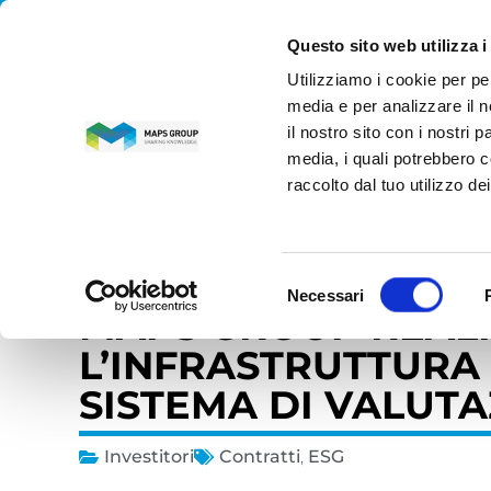
Questo sito web utilizza i
Utilizziamo i cookie per pe
MAPS GROUP
media e per analizzare il n
il nostro sito con i nostri 
media, i quali potrebbero c
Home
»
News
»
Investitori
»
Città Metropolitana di Tor
raccolto dal tuo utilizzo dei
15 maggio 2020
CITTÀ METROPOLIT
Selezione
Necessari
del
MAPS GROUP REAL
consenso
L’INFRASTRUTTURA 
SISTEMA DI VALUT
Investitori
Contratti
,
ESG