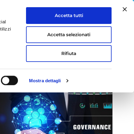
IT
Accetta tutti
ial
S
LAVORA CON NOI
CONTATTI
ilizzi
Accetta selezionati
i valutazione
Rifiuta
Mostra dettagli