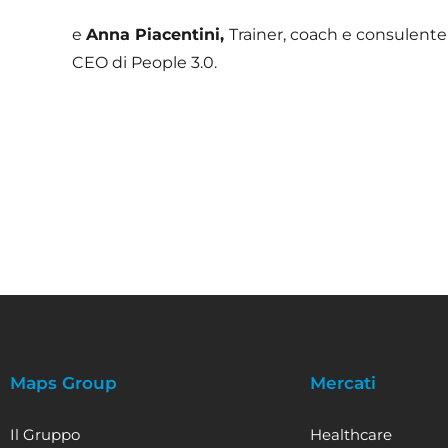
e
Anna Piacentini,
Trainer, coach e consulent
CEO di People 3.0.
Maps Group
Mercati
Il Gruppo
Healthcare