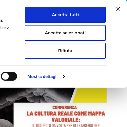
IT
EN
Accetta tutti
ial
S
LAVORA CON NOI
CONTATTI
ilizzi
Accetta selezionati
pa valoriale: il biglietto da visita per gli
Rifiuta
Mostra dettagli