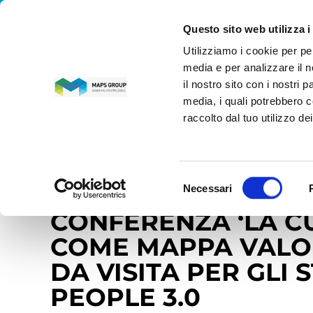
Questo sito web utilizza i
Utilizziamo i cookie per pe
MAPS GROUP
media e per analizzare il n
il nostro sito con i nostri 
media, i quali potrebbero c
Home
»
News
»
Responsabilità sociale e ambientale
»
raccolto dal tuo utilizzo dei
stakeholder’ di People 3.0
26 agosto 2021
Selezione
MAPS GROUP TESTI
Necessari
del
consenso
CONFERENZA ‘LA C
COME MAPPA VALORI
DA VISITA PER GLI 
PEOPLE 3.0