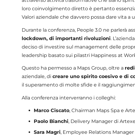
attraverso attività trasformative che siano spint
loro coinvolgimento diretto è pertanto essenzia
Valori aziendale che davvero possa dare vita a u
Durante la conferenza, People 3.0 ne parlerà a
lockdown, di importanti rivoluzioni
. L’azienda
deciso di investire sul management delle propri
leadership basato sui pilastri Happiness at Wor
Questo ha permesso a Maps Group, oltre a
redi
aziendale, di
creare uno spirito coesivo e di c
il superamento di molte sfide e il raggiungiment
Alla conferenza interverranno i colleghi:
Marco Ciscato
, Chairman Maps Spa e Artex
Paolo Bianchi
, Delivery Manager di Artexe 
Sara Magri
, Employee Relations Manager i