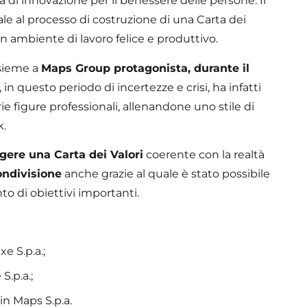
a di innovazione per il benessere delle persone. Il
le al processo di costruzione di una Carta dei
n ambiente di lavoro felice e produttivo.
ssieme a
Maps Group protagonista, durante il
, in questo periodo di incertezze e crisi, ha infatti
e figure professionali, allenandone uno stile di
k.
gere una Carta dei Valori
coerente con la realtà
ondivisione
anche grazie al quale è stato possibile
o di obiettivi importanti.
e S.p.a.;
S.p.a.;
n Maps S.p.a.