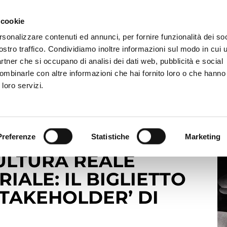
 cookie
rsonalizzare contenuti ed annunci, per fornire funzionalità dei soc
MERCATI
INVESTITORI
SOSTENIBILITÀ
NEW
ostro traffico. Condividiamo inoltre informazioni sul modo in cui ut
partner che si occupano di analisi dei dati web, pubblicità e social
ombinarle con altre informazioni che hai fornito loro o che hanno
Maps Group testimonial alla conferenza ‘La cultura reale come map
 loro servizi.
MONIAL ALLA
Preferenze
Statistiche
Marketing
ULTURA REALE
ALE: IL BIGLIETTO
STAKEHOLDER’ DI