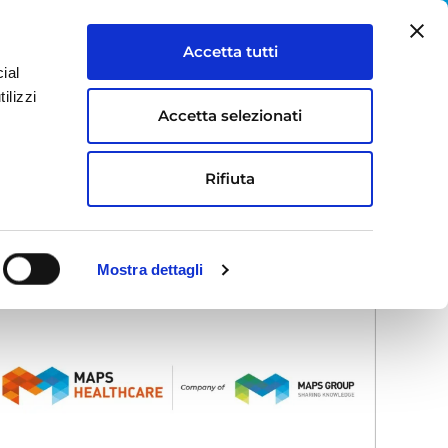
IT
EN
Accetta tutti
ial
S
LAVORA CON NOI
CONTATTI
ilizzi
Accetta selezionati
Rifiuta
Mostra dettagli