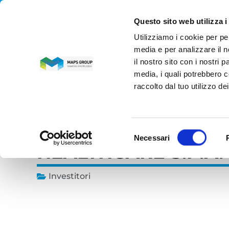
Questo sito web utilizza i
Utilizziamo i cookie per pe
MAPS GROUP
media e per analizzare il n
il nostro sito con i nostri 
media, i quali potrebbero c
Home
»
News
»
Investitori
»
Artexe® S.p.A. diventa Ma
raccolto dal tuo utilizzo dei
31 ottobre 2025
ARTEXE® S.P.A. DI
Selezione
Necessari
del
HEALTHCARE S.P.A.
consenso
Investitori