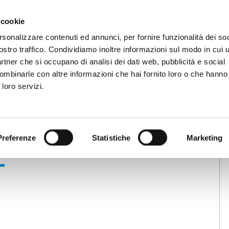
 cookie
rsonalizzare contenuti ed annunci, per fornire funzionalità dei soc
MERCATI
INVESTITORI
SOSTENIBILITÀ
NEW
ostro traffico. Condividiamo inoltre informazioni sul modo in cui ut
partner che si occupano di analisi dei dati web, pubblicità e social
ombinarle con altre informazioni che hai fornito loro o che hanno
ps Healthcare S.p.A.
 loro servizi.
VENTA MAPS
Preferenze
Statistiche
Marketing