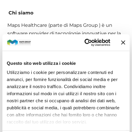
Chi siamo
Maps Healthcare (parte di Maps Group ) è un
software provider di tecnologie innovative per la
gestione dei servizi sanitari. Le nostre linee di
offerta spaziano da soluzioni di Patient Journey,
Data Driven Governance, e Clinical information
Questo sito web utilizza i cookie
System, conducendo le strutture sanitarie e
Utilizziamo i cookie per personalizzare contenuti ed
ospedaliere verso la Digital Transformation.
annunci, per fornire funzionalità dei social media e per
analizzare il nostro traffico. Condividiamo inoltre
Crediamo nei vantaggi che la digitalizzazione può
informazioni sul modo in cui utilizzi il nostro sito con i
portare alla sanità e ai servizi al cittadino. La nostra
nostri partner che si occupano di analisi dei dati web,
attenzione a fornire solo l’eccellenza e la nostra
pubblicità e social media, i quali potrebbero combinarle
passione per l’innovazione ci ha permesso di
con altre informazioni che hai fornito loro o che hanno
diventare un partner affidabile dei più importanti
raccolto dal tuo utilizzo dei loro servizi.
clienti del settore italiano della sanità pubblica e