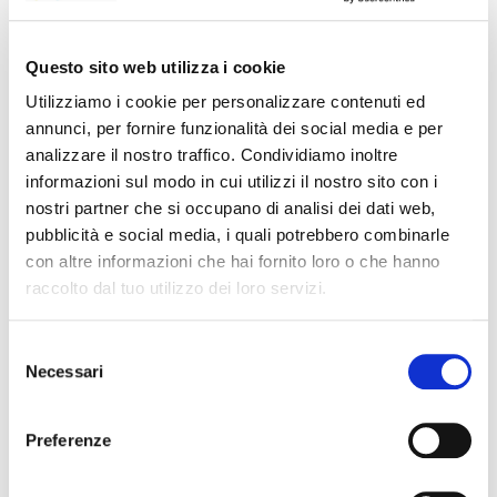
Un ambiente meritocratico che premia
Questo sito web utilizza i cookie
lo spirito di iniziativa;
Utilizziamo i cookie per personalizzare contenuti ed
annunci, per fornire funzionalità dei social media e per
Possibilità di smart working ibrido
analizzare il nostro traffico. Condividiamo inoltre
settimanale
informazioni sul modo in cui utilizzi il nostro sito con i
nostri partner che si occupano di analisi dei dati web,
Retribuzione offerta: tra 24.000€ e 29.000€
pubblicità e social media, i quali potrebbero combinarle
con altre informazioni che hai fornito loro o che hanno
lordi annui (RAL).
raccolto dal tuo utilizzo dei loro servizi.
Il posizionamento all’interno del range sarà
definito in base alle competenze tecniche e
Selezione
all’esperienza pregressa maturate nel ruolo.
Necessari
del
consenso
La sede di riferimento sarà
Modena
.
Preferenze
Mandaci il tuo CV dettagliato, specificando