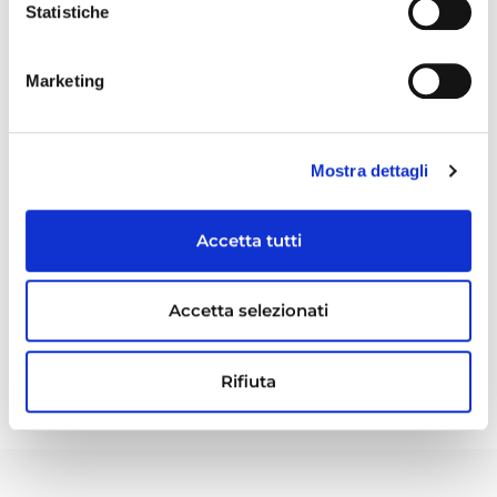
l’autorizzazione al trattamento dei dati personali
Statistiche
contenuti nel Curriculum Vitae ai sensi del D. Lgs.
196/2003 e all’art. 13 GDPR (Regolamento UE
Marketing
2016/679) ai fini della ricerca e selezione del
personale.
I dati richiesti verranno trattati esclusivamente ai
Mostra dettagli
fini di selezione.
Accetta tutti
L’annuncio è rivolto a candidati di ambo i sessi.
Accetta selezionati
La nostra organizzazione opera nel rispetto
della parità di genere e con l’impegno di
Rifiuta
sostenere l’inclusività e la diversity